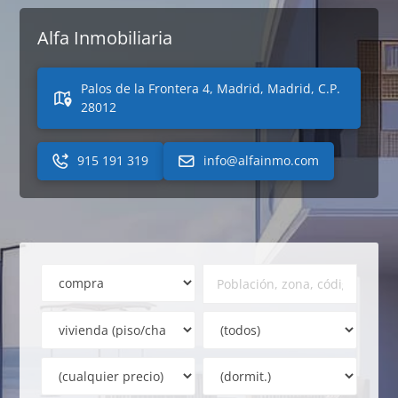
Alfa Inmobiliaria
Palos de la Frontera 4, Madrid, Madrid, C.P.
28012
915 191 319
info@alfainmo.com