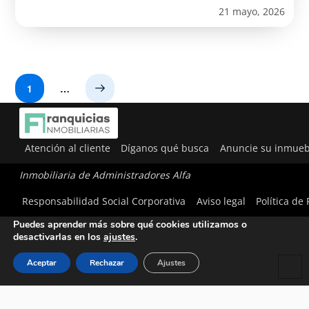
21 mayo, 2026
1
…
Next
Atención al cliente
Díganos qué busca
Anuncie su inmueb
Inmobiliaria de Administradores Alfa
Utilizamos cookies para ofrecerte la mejor experiencia en
Responsabilidad Social Corporativa
Aviso legal
Política de
nuestra web.
Puedes aprender más sobre qué cookies utilizamos o
desactivarlas en los
ajustes
.
Aceptar
Rechazar
Ajustes