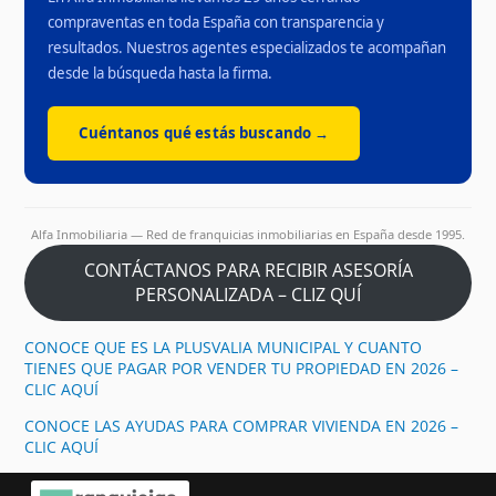
compraventas en toda España con transparencia y
resultados. Nuestros agentes especializados te acompañan
desde la búsqueda hasta la firma.
Cuéntanos qué estás buscando →
Alfa Inmobiliaria — Red de franquicias inmobiliarias en España desde 1995.
CONTÁCTANOS PARA RECIBIR ASESORÍA
PERSONALIZADA – CLIZ QUÍ
CONOCE QUE ES LA PLUSVALIA MUNICIPAL Y CUANTO
TIENES QUE PAGAR POR VENDER TU PROPIEDAD EN 2026 –
CLIC AQUÍ
CONOCE LAS AYUDAS PARA COMPRAR VIVIENDA EN 2026 –
CLIC AQUÍ