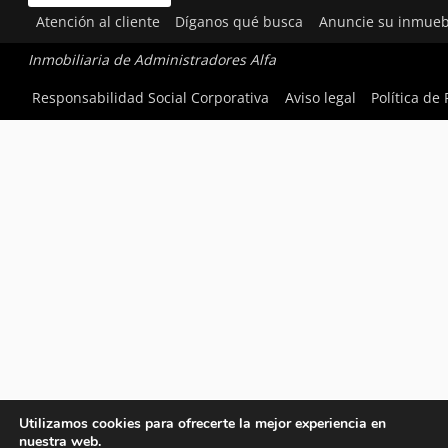
Atención al cliente
Díganos qué busca
Anuncie su inmueb
Inmobiliaria de Administradores Alfa
Responsabilidad Social Corporativa
Aviso legal
Política de
Utilizamos cookies para ofrecerte la mejor experiencia en
nuestra web.