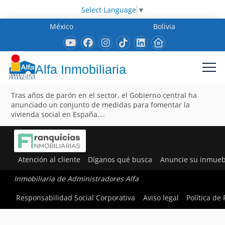
Select Language
▼
México
Bolivia
Alfa Inmobiliaria
Tras años de parón en el sector, el Gobierno central ha
anunciado un conjunto de medidas para fomentar la
vivienda social en España….
Atención al cliente
Díganos qué busca
Anuncie su inmueb
Inmobiliaria de Administradores Alfa
Responsabilidad Social Corporativa
Aviso legal
Política de