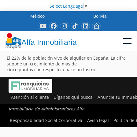
Select Language
▼
México
Bolivia
Alfa Inmobiliaria
El 22% de la población vive de alquiler en España. La cifra
supone un crecimiento de más de
cinco puntos con respecto a hace un lustro.
Atención al cliente
Díganos qué busca
Anuncie su inmueb
Inmobiliaria de Administradores Alfa
Responsabilidad Social Corporativa
Aviso legal
Política de