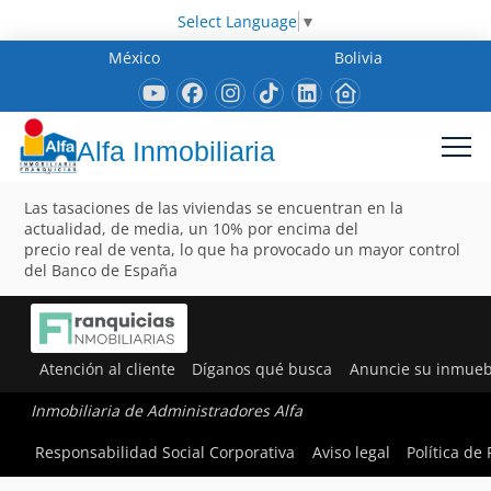
Select Language
▼
México
Bolivia
Alfa Inmobiliaria
Las tasaciones de las viviendas se encuentran en la
actualidad, de media, un 10% por encima del
precio real de venta, lo que ha provocado un mayor control
del Banco de España
Atención al cliente
Díganos qué busca
Anuncie su inmueb
Inmobiliaria de Administradores Alfa
Responsabilidad Social Corporativa
Aviso legal
Política de