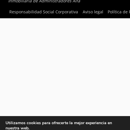
Inmobiliaria de Administradores Alfa
Responsabilidad Social Corporativa
Aviso legal
Política de
Utilizamos cookies para ofrecerte la mejor experiencia en
nuestra web.