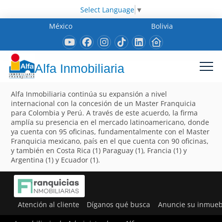
Select Language
▼
México
Bolivia
Alfa Inmobiliaria
Alfa Inmobiliaria continúa su expansión a nivel
internacional con la concesión de un Master Franquicia
para Colombia y Perú. A través de este acuerdo, la firma
amplía su presencia en el mercado latinoamericano, donde
ya cuenta con 95 oficinas, fundamentalmente con el Master
Franquicia mexicano, país en el que cuenta con 90 oficinas,
y también en Costa Rica (1) Paraguay (1), Francia (1) y
Argentina (1) y Ecuador (1).
Atención al cliente
Díganos qué busca
Anuncie su inmueb