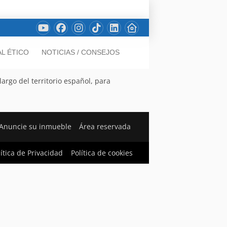
L ÉTICO
NOTICIAS / CONSEJOS
argo del territorio español, para
Anuncie su inmueble
Área reservada
lítica de Privacidad
Política de cookies