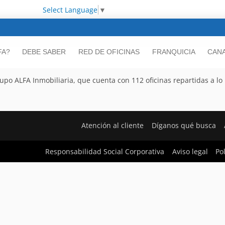
Select Language
▼
FA?
DEBE SABER
RED DE OFICINAS
FRANQUICIA
CANA
po ALFA Inmobiliaria, que cuenta con 112 oficinas repartidas a lo l
Atención al cliente
Díganos qué busca
Responsabilidad Social Corporativa
Aviso legal
Po