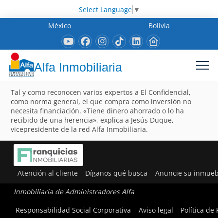
Select Language
▼
México
Bolivia
Alfa Inmobiliaria
Tal y como reconocen varios expertos a El Confidencial,
como norma general, el que compra como inversión no
necesita financiación. «Tiene dinero ahorrado o lo ha
recibido de una herencia», explica a Jesús Duque,
vicepresidente de la red Alfa Inmobiliaria.
Atención al cliente
Díganos qué busca
Anuncie su inmueb
Inmobiliaria de Administradores Alfa
Responsabilidad Social Corporativa
Aviso legal
Política de