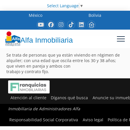
Select Language
▼
México
Bolivia
Alfa Inmobiliaria
Se trata de personas que ya están viviendo en régimen de
alquiler; con una edad que oscila entre los 30 y 38 años;
que viven en pareja y ambos con
trabajo y contrato fijo.
Atención al cliente
Díganos qué busca
Anuncie su inmueb
Inmobiliaria de Administradores Alfa
Responsabilidad Social Corporativa
Aviso legal
Política de