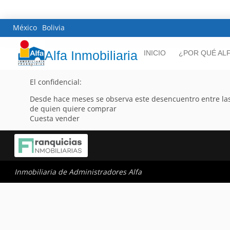
México
Bolivia
Alfa Inmobiliaria
INICIO
¿POR QUÉ AL
El confidencial:
Desde hace meses se observa este desencuentro entre las
de quien quiere comprar
Cuesta vender
Inmobiliaria de Administradores Alfa