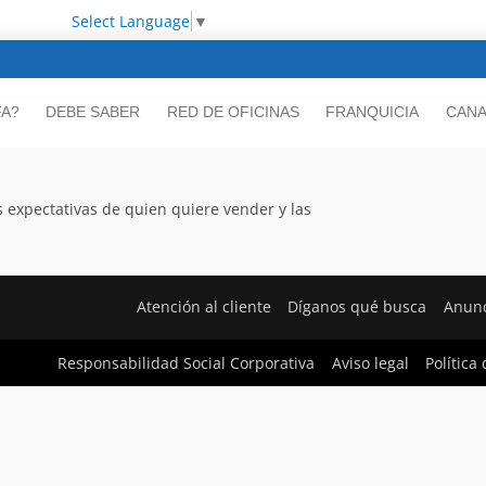
Select Language
▼
FA?
DEBE SABER
RED DE OFICINAS
FRANQUICIA
CANA
 expectativas de quien quiere vender y las
Atención al cliente
Díganos qué busca
Anunc
Responsabilidad Social Corporativa
Aviso legal
Política