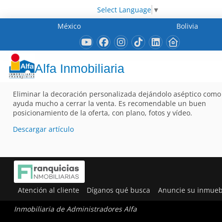
Select Language
▼
México
Bolivia
Alfa Inmobiliaria
Eliminar la decoración personalizada dejándolo aséptico como 
ayuda mucho a cerrar la venta. Es recomendable un buen
posicionamiento de la oferta, con plano, fotos y vídeo.
Descargar artículo
Atención al cliente
Díganos qué busca
Anuncie su inmueb
Inmobiliaria de Administradores Alfa