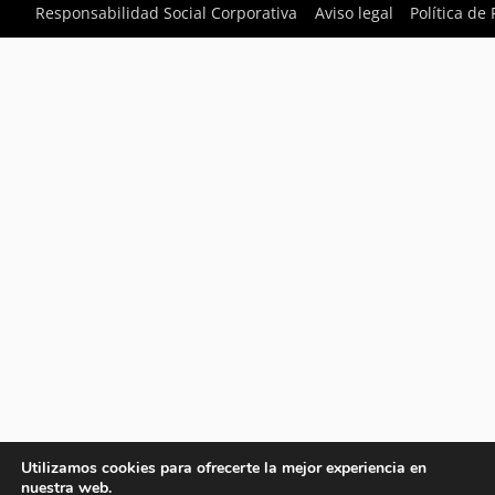
Responsabilidad Social Corporativa
Aviso legal
Política de
Utilizamos cookies para ofrecerte la mejor experiencia en
nuestra web.