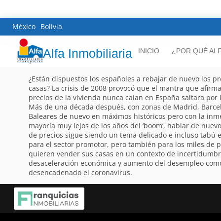
México
Bolivia
Alfa Inmobiliaria
INICIO
¿POR QUÉ AL
¿Están dispuestos los españoles a rebajar de nuevo los pr
casas? La crisis de 2008 provocó que el mantra que afirm
precios de la vivienda nunca caían en España saltara por l
Más de una década después, con zonas de Madrid, Barce
Baleares de nuevo en máximos históricos pero con la in
mayoría muy lejos de los años del ‘boom’, hablar de nuev
de precios sigue siendo un tema delicado e incluso tabú
para el sector promotor, pero también para los miles de p
quieren vender sus casas en un contexto de incertidumbr
desaceleración económica y aumento del desempleo como
desencadenado el coronavirus.