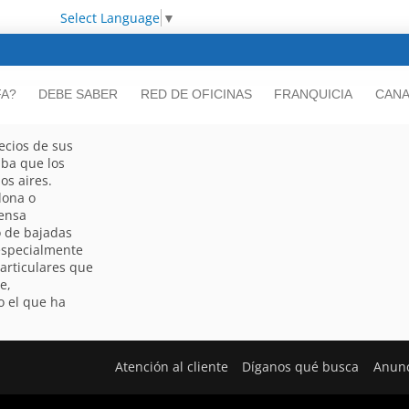
Select Language
▼
FA?
DEBE SABER
RED DE OFICINAS
FRANQUICIA
CANA
ecios de sus
aba que los
os aires.
lona o
mensa
o de bajadas
 especialmente
articulares que
e,
 el que ha
Atención al cliente
Díganos qué busca
Anunc