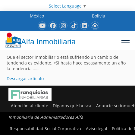
Select Language
▼
México
Bolivia
Alfa Inmobiliaria
Que el sector inmobiliario está sufriendo un cambio de
tendencia es evidente. «Si hasta hace escasamente un año
la tendencia ……
Descargar artículo
Atención al cliente
Díganos qué busca
Anuncie su inmueb
Inmobiliaria de Administradores Alfa
Responsabilidad Social Corporativa
Aviso legal
Política de