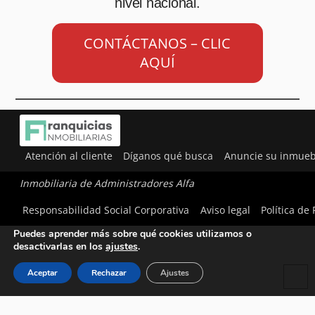
nivel nacional.
CONTÁCTANOS – CLIC
AQUÍ
Atención al cliente
Díganos qué busca
Anuncie su inmueb
Inmobiliaria de Administradores Alfa
Utilizamos cookies para ofrecerte la mejor experiencia en
Responsabilidad Social Corporativa
Aviso legal
Política de
nuestra web.
Puedes aprender más sobre qué cookies utilizamos o
desactivarlas en los
ajustes
.
Aceptar
Rechazar
Ajustes