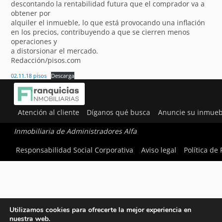
descontando la rentabilidad futura que el comprador va a
obtener por
alquiler el inmueble, lo que está provocando una inflación
en los precios, contribuyendo a que se cierren menos
operaciones y
a distorsionar el mercado.
Redacción/pisos.com
02.11.18 pisos
Descarga
Atención al cliente
Díganos qué busca
Anuncie su inmueb
Inmobiliaria de Administradores Alfa
Responsabilidad Social Corporativa
Aviso legal
Política de
Utilizamos cookies para ofrecerte la mejor experiencia en
nuestra web.