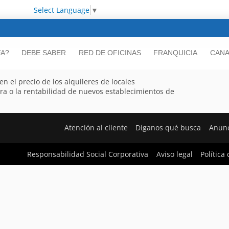
Select Language
▼
FA?
DEBE SABER
RED DE OFICINAS
FRANQUICIA
CANA
n el precio de los alquileres de locales
a o la rentabilidad de nuevos establecimientos de
Atención al cliente
Díganos qué busca
Anunc
Responsabilidad Social Corporativa
Aviso legal
Política