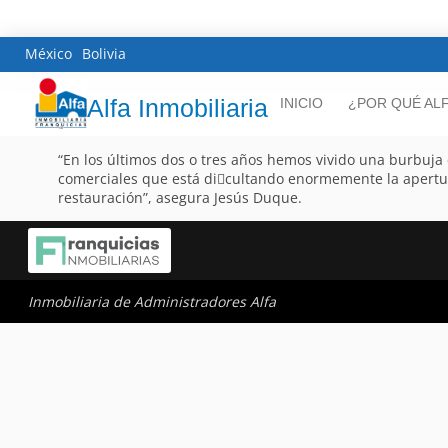
México
Bolivia
Alfa Inmobiliaria
INICIO
¿POR QUÉ AL
“En los últimos dos o tres años hemos vivido una burbuja e
comerciales que está di􀂦cultando enormemente la apertur
restauración”, asegura Jesús Duque.
Inmobiliaria de Administradores Alfa