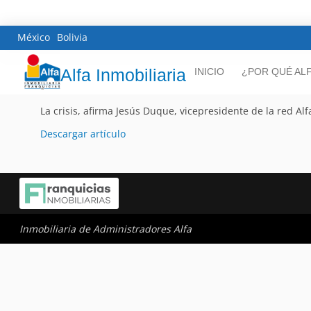
México
Bolivia
Alfa Inmobiliaria
INICIO
¿POR QUÉ AL
La crisis, afirma Jesús Duque, vicepresidente de la red Al
Descargar artículo
Inmobiliaria de Administradores Alfa