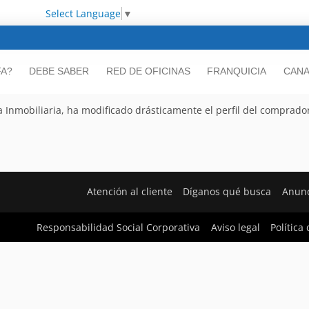
Select Language
▼
FA?
DEBE SABER
RED DE OFICINAS
FRANQUICIA
CANA
fa Inmobiliaria, ha modificado drásticamente el perfil del comprador
Atención al cliente
Díganos qué busca
Anunc
Responsabilidad Social Corporativa
Aviso legal
Política