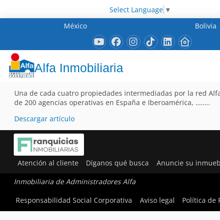
Select Language
▼
México
Bolivia
Alfa Inmobiliaria
Una de cada cuatro propiedades intermediadas por la red Alfa
de 200 agencias operativas en España e Iberoamérica, ……..
Descargar artículo
Atención al cliente
Díganos qué busca
Anuncie su inmueb
Inmobiliaria de Administradores Alfa
Responsabilidad Social Corporativa
Aviso legal
Política de