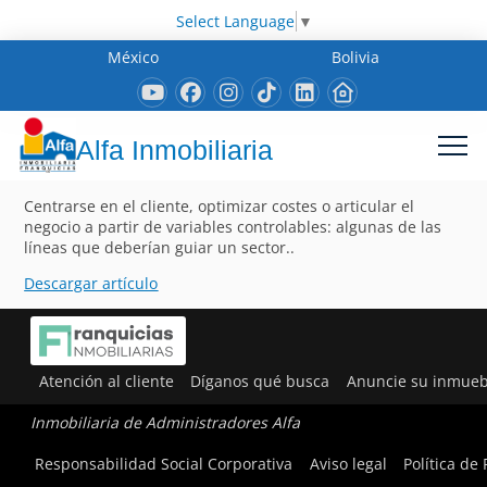
Select Language
▼
México
Bolivia
Alfa Inmobiliaria
Centrarse en el cliente, optimizar costes o articular el
negocio a partir de variables controlables: algunas de las
líneas que deberían guiar un sector..
Descargar artículo
Atención al cliente
Díganos qué busca
Anuncie su inmueb
Inmobiliaria de Administradores Alfa
Responsabilidad Social Corporativa
Aviso legal
Política de