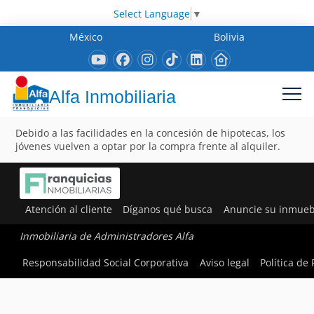
Select Language
▼
México
Bolivia
Alfa Inmobiliaria
Debido a las facilidades en la concesión de hipotecas, los
jóvenes vuelven a optar por la compra frente al alquiler.
Atención al cliente
Díganos qué busca
Anuncie su inmueb
Inmobiliaria de Administradores Alfa
Responsabilidad Social Corporativa
Aviso legal
Política de