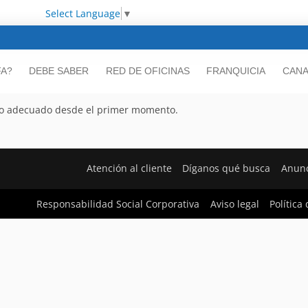
Select Language
▼
FA?
DEBE SABER
RED DE OFICINAS
FRANQUICIA
CANA
ecio adecuado desde el primer momento.
Atención al cliente
Díganos qué busca
Anunc
Responsabilidad Social Corporativa
Aviso legal
Política