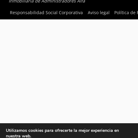
Inmobiliaria de Administradores Alfa
Responsabilidad Social Corporativa
Aviso legal
Política de
Utilizamos cookies para ofrecerte la mejor experiencia en
nuestra web.