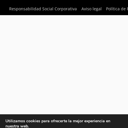
Responsabilidad Social Corporativa
Aviso legal
Política de
Utilizamos cookies para ofrecerte la mejor experiencia en
nuestra web.