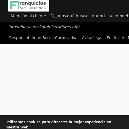
Atención al cliente
Díganos qué busca
Anuncie su inmueb
Inmobiliaria de Administradores Alfa
Responsabilidad Social Corporativa
Aviso legal
Política de
Utilizamos cookies para ofrecerte la mejor experiencia en
nuestra web.