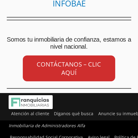
INFOBAE
Somos tu inmobiliaria de confianza, estamos a
nivel nacional.
CONTÁCTANOS – CLIC
AQUÍ
Atención al cliente
Díganos qué busca
Anuncie su inmueb
Inmobiliaria de Administradores Alfa
Utilizamos cookies para ofrecerte la mejor experiencia en
Responsabilidad Social Corporativa
Aviso legal
Política de