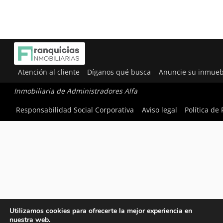
Atención al cliente
Díganos qué busca
Anuncie su inmueb
Inmobiliaria de Administradores Alfa
Responsabilidad Social Corporativa
Aviso legal
Política de
Utilizamos cookies para ofrecerte la mejor experiencia en
nuestra web.