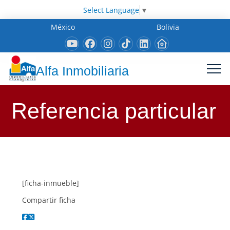
Select Language
▼
México
Bolivia
Alfa Inmobiliaria
Referencia particular
[ficha-inmueble]
Compartir ficha