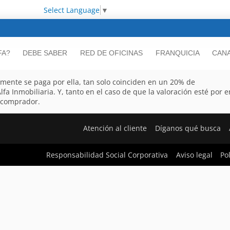
Select Language
▼
FA?
DEBE SABER
RED DE OFICINAS
FRANQUICIA
CANA
almente se paga por ella, tan solo coinciden en un 20% de
lfa Inmobiliaria. Y, tanto en el caso de que la valoración esté por
 comprador.
Atención al cliente
Díganos qué busca
Responsabilidad Social Corporativa
Aviso legal
Po