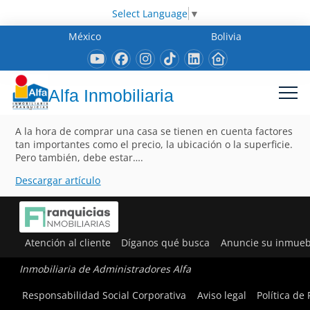
Select Language
▼
México
Bolivia
Alfa Inmobiliaria
A la hora de comprar una casa se tienen en cuenta factores
tan importantes como el precio, la ubicación o la superficie.
Pero también, debe estar….
Descargar artículo
Atención al cliente
Díganos qué busca
Anuncie su inmueb
Inmobiliaria de Administradores Alfa
Responsabilidad Social Corporativa
Aviso legal
Política de