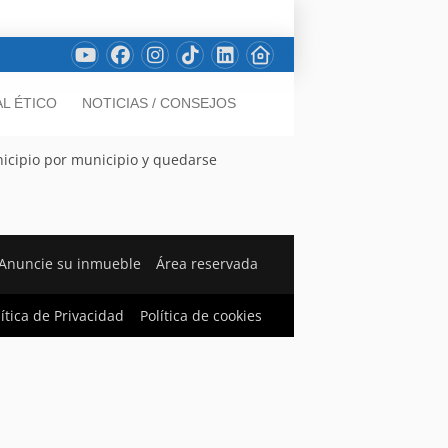
L ÉTICO
NOTICIAS / CONSEJOS
nicipio por municipio y quedarse
Anuncie su inmueble
Área reservada
lítica de Privacidad
Política de cookies