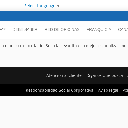
Select Language
▼
FA?
DEBE SABER
RED DE OFICINAS
FRANQUICIA
CANA
o por otra, por la del Sol o la Levantina, lo mejor es analizar mu
Atención al cliente
Díganos qué busca
Responsabilidad Social Corporativa
Aviso legal
Po