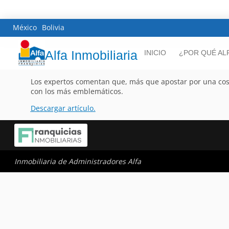
México
Bolivia
Alfa Inmobiliaria
INICIO
¿POR QUÉ AL
Los expertos comentan que, más que apostar por una costa 
con los más emblemáticos.
Descargar artículo.
Inmobiliaria de Administradores Alfa